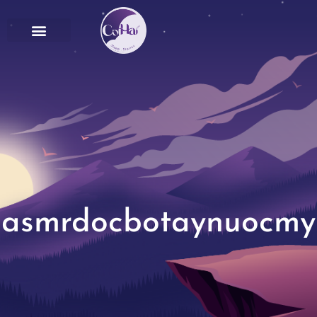
asmrdocbotaynuocmy