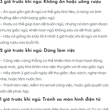
3 giờ trước khi ngủ: Không ăn hoặc uống rượu
– Ăn quá gần giờ đi ngủ có thể gây khó tiêu, ợ nóng và ảnh
hưởng đến chất lượng giấc ngủ.
– Rượu có thể giúp bạn dễ buồn ngủ, nhưng nó làm gián đoạn
chu kỳ giấc ngủ, khiến bạn ngủ không sâu và dễ thức giấc.
– Hãy cố gắng ăn bữa tối ít nhất 3 giờ trước khi đi ngủ và tránh
uống rượu vào buổi tối.
2 giờ trước khi ngủ: Dừng làm việc
– Công việc căng thẳng có thể khiến tâm trí bạn hoạt động
quá mức, gây khó khăn cho việc thư giãn và đi vào giấc ngủ.
– Hãy dành 2 giờ cuối ngày để thư giãn, đọc sách, nghe nhạc
nhẹ, hoặc tắm nước ấm.
– Tránh làm việc, kiểm tra email công việc, hoặc giải quyết các
vấn đề phức tạp.
1 giờ trước khi ngủ: Tránh xa màn hình điện tử
– Ánh sáng xanh từ màn hình điện thoại, máy tính và TV ức chế