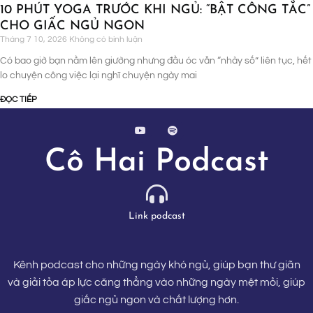
10 PHÚT YOGA TRƯỚC KHI NGỦ: “BẬT CÔNG TẮC”
CHO GIẤC NGỦ NGON
Tháng 7 10, 2026
Không có bình luận
Có bao giờ bạn nằm lên giường nhưng đầu óc vẫn “nhảy số” liên tục, hết
lo chuyện công việc lại nghĩ chuyện ngày mai
ĐỌC TIẾP
Cô Hai Podcast
Link podcast
Kênh podcast cho những ngày khó ngủ, giúp bạn thư giãn
và giải tỏa áp lực căng thẳng vào những ngày mệt mỏi, giúp
giấc ngủ ngon và chất lượng hơn.