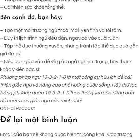
– Cải thiện sức khỏe tổng thể.
Bên cạnh đó, bạn hãy:
– Tạo một môi trường ngủ thoải mái, yên tĩnh và tối tăm.
– Duy trì lịch trình ngủ đều đặn, ngay cả vào cuối tuần.
– Tập thể dục thường xuyên, nhưng tránh tập thể dục quá gần
giờ đi ngủ.
– Nếu bạn gặp vấn đề về giấc ngủ nghiêm trọng, hãy tham
khảo ý kiến bác sĩ.
Phương pháp ngủ 10-3-2-1-0 là một công cụ hữu ích để cải
thiện giấc ngủ và nâng cao chất lượng cuộc sống. Hãy thử tạo
bảng phương pháp 10-3-2-1-0 theo thói quen của riêng bạn
để chăm sóc giấc ngủ của mình nhé!
Cô Hai Podcast
Để lại một bình luận
Email của bạn sẽ không được hiển thị công khai.
Các trường