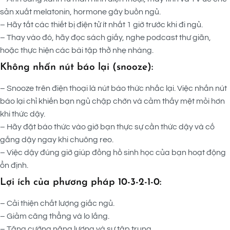
sản xuất melatonin, hormone gây buồn ngủ.
– Hãy tắt các thiết bị điện tử ít nhất 1 giờ trước khi đi ngủ.
– Thay vào đó, hãy đọc sách giấy, nghe podcast thư giãn,
hoặc thực hiện các bài tập thở nhẹ nhàng.
Không nhấn nút báo lại (snooze):
– Snooze trên điện thoại là nút báo thức nhắc lại. Việc nhấn nút
báo lại chỉ khiến bạn ngủ chập chờn và cảm thấy mệt mỏi hơn
khi thức dậy.
– Hãy đặt báo thức vào giờ bạn thực sự cần thức dậy và cố
gắng dậy ngay khi chuông reo.
– Việc dậy đúng giờ giúp đồng hồ sinh học của bạn hoạt động
ổn định.
Lợi ích của phương pháp 10-3-2-1-0:
– Cải thiện chất lượng giấc ngủ.
– Giảm căng thẳng và lo lắng.
– Tăng cường năng lượng và sự tập trung.