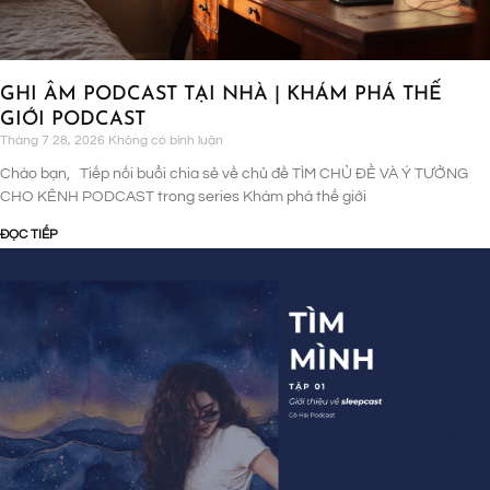
GHI ÂM PODCAST TẠI NHÀ | KHÁM PHÁ THẾ
GIỚI PODCAST
Tháng 7 28, 2026
Không có bình luận
Chào bạn, Tiếp nối buổi chia sẻ về chủ đề TÌM CHỦ ĐỀ VÀ Ý TƯỞNG
CHO KÊNH PODCAST trong series Khám phá thế giới
ĐỌC TIẾP