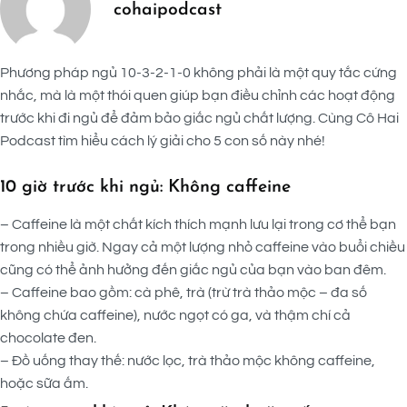
cohaipodcast
Phương pháp ngủ 10-3-2-1-0 không phải là một quy tắc cứng
nhắc, mà là một thói quen giúp bạn điều chỉnh các hoạt động
trước khi đi ngủ để đảm bảo giấc ngủ chất lượng. Cùng Cô Hai
Podcast tìm hiểu cách lý giải cho 5 con số này nhé!
10 giờ trước khi ngủ: Không caffeine
– Caffeine là một chất kích thích mạnh lưu lại trong cơ thể bạn
trong nhiều giờ. Ngay cả một lượng nhỏ caffeine vào buổi chiều
cũng có thể ảnh hưởng đến giấc ngủ của bạn vào ban đêm.
– Caffeine bao gồm: cà phê, trà (trừ trà thảo mộc – đa số
không chứa caffeine), nước ngọt có ga, và thậm chí cả
chocolate đen.
– Đồ uống thay thế: nước lọc, trà thảo mộc không caffeine,
hoặc sữa ấm.