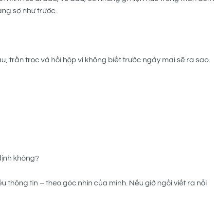
đáng sợ như trước.
 trằn trọc và hồi hộp vì không biết trước ngày mai sẽ ra sao.
 định không?
 thông tin – theo góc nhìn của mình. Nếu giờ ngồi viết ra nỗi