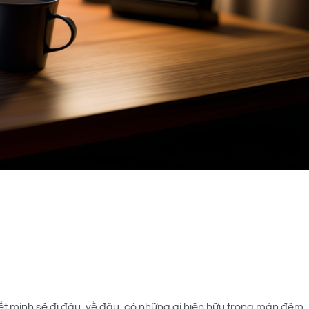
ết mình sẽ đi đâu, về đâu, có những gì hiện hữu trong màn đêm