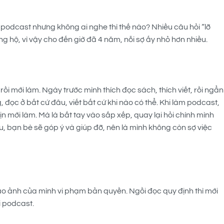
podcast nhưng không ai nghe thì thế nào? Nhiều câu hỏi “lỡ
g hộ, vì vậy cho đến giờ đã 4 năm, nỗi sợ ấy nhỏ hơn nhiều.
rồi mới làm. Ngày trước mình thích đọc sách, thích viết, rồi ngẩn
, đọc ở bất cứ đâu, viết bất cứ khi nào có thể. Khi làm podcast,
n mới làm. Mà là bắt tay vào sắp xếp, quay lại hỏi chính mình
u, bạn bè sẽ góp ý và giúp đỡ, nên là mình không còn sợ việc
áo ảnh của mình vi phạm bản quyền. Ngồi đọc quy định thì mới
i podcast.