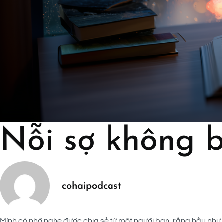
Nỗi sợ không b
cohaipodcast
Mình có nhớ nghe được chia sẻ từ một người bạn, rằng hầu như c