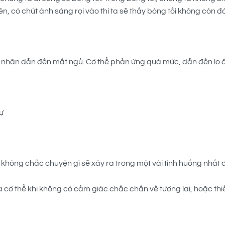
ên, có chút ánh sáng rọi vào thì ta sẽ thấy bóng tối không còn 
 nhân dẫn đến mất ngủ. Cơ thể phản ứng quá mức, dẫn đến lo âu,
ự
ắng, không chắc chuyện gì sẽ xảy ra trong một vài tình huống nhất
 cơ thể khi không có cảm giác chắc chắn về tương lai, hoặc thiếu