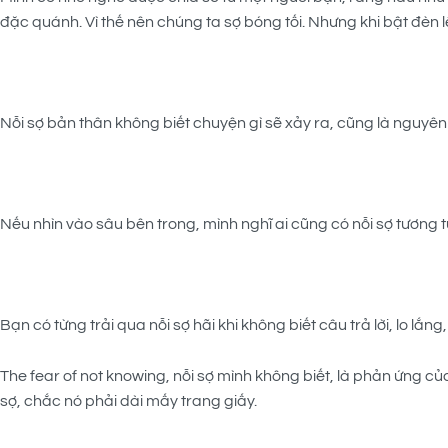
đặc quánh. Vì thế nên chúng ta sợ bóng tối. Nhưng khi bật đèn l
Nỗi sợ bản thân không biết chuyện gì sẽ xảy ra, cũng là nguyên
Nếu nhìn vào sâu bên trong, mình nghĩ ai cũng có nỗi sợ tương t
Bạn có từng trải qua nỗi sợ hãi khi không biết câu trả lời, lo l
The fear of not knowing, nỗi sợ mình không biết, là phản ứng của
sợ, chắc nó phải dài mấy trang giấy.