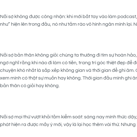
Nỗi sợ không được công nhận: khi mới bắt tay vào làm podcast,
như” hiện lên trong đầu, nó như tấm rào vô hình ngăn mình lại.
Nỗi sợ bản thân không giỏi: chúng ta thường đi tìm sự hoàn hảo, 
ngơ nghĩ rằng khi nào đi làm có tiền, trang trí góc thiệt đẹp để
chuyện khó nhất là sắp xếp không gian và thời gian để ghi âm. C
xem mình có thật sự muốn hay không. Thời gian đầu mình ghi âm 
bản thân có giỏi hay không.
Nỗi sợ mọi thứ vượt khỏi tầm kiểm soát: sáng nay mình thức dậ
phát hiện ra được mấy ý mới, vậy là lại học thêm vài thứ. Nhưn