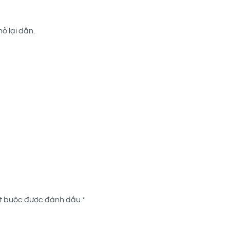
ỏ lại dần.
t buộc được đánh dấu
*