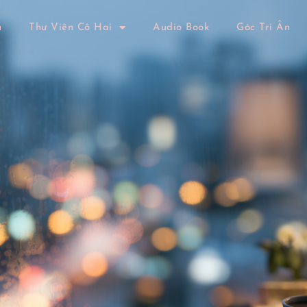
ủ
Thư Viện Cô Hai
Audio Book
Góc Tri Ân