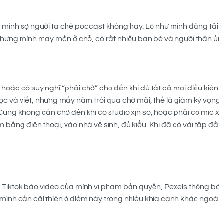
 mình sợ người ta chê podcast không hay. Lỡ như mình đăng tải 
 Nhưng mình may mắn ở chỗ, có rất nhiều bạn bè và người thân ủn
hoặc có suy nghĩ “phải chờ” cho đến khi đủ tất cả mọi điều kiện 
 đọc và viết, nhưng mấy năm trôi qua chờ mãi, thế là giảm kỳ vọng
ũng không cần chờ đến khi có studio xịn sò, hoặc phải có mic xị
bằng điện thoại, vào nhà vệ sinh, đủ kiểu. Khi đã có vài tập đầ
y, Tiktok báo video của mình vi phạm bản quyền, Pexels thông b
g mình cần cải thiện ở điểm này trong nhiều khía cạnh khác ngoà