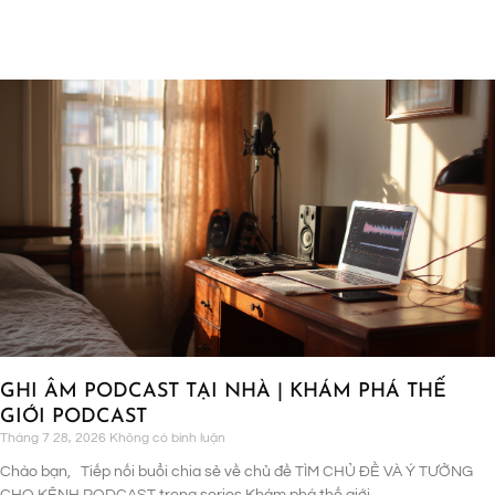
GHI ÂM PODCAST TẠI NHÀ | KHÁM PHÁ THẾ
GIỚI PODCAST
Tháng 7 28, 2026
Không có bình luận
Chào bạn, Tiếp nối buổi chia sẻ về chủ đề TÌM CHỦ ĐỀ VÀ Ý TƯỞNG