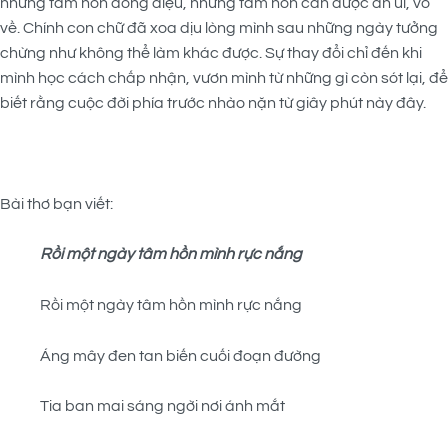
những tâm hồn đồng điệu, những tâm hồn cần được an ủi, vỗ
về. Chính con chữ đã xoa dịu lòng mình sau những ngày tưởng
chừng như không thể làm khác được. Sự thay đổi chỉ đến khi
mình học cách chấp nhận, vươn mình từ những gì còn sót lại, để
biết rằng cuộc đời phía trước nhào nặn từ giây phút này đây.
Bài thơ bạn viết:
Rồi một ngày tâm hồn mình rực nắng
Rồi một ngày tâm hồn mình rực nắng
Áng mây đen tan biến cuối đoạn đường
Tia ban mai sáng ngời nơi ánh mắt