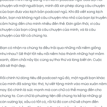
chuyện với một người bạn, mình đã xin phép dùng câu chuyện
của bạn đưa vào kịch bản podcast ngủ.
Khi đã viết xong kịch
bản, bạn nói không ngờ câu chuyện nho nhỏ của bạn lại truyền
cảm hứng đến cho mình nhiều đến thế. Đơn giản thôi, vì câu
chuyện của bạn cũng là câu chuyện của mình, và là câu
chuyện của tất cả chúng ta.
Bạn có nhận ra chúng ta đều trải qua những nỗi niềm giống
như nhau? Sẽ thật tốt nếu nỗi niềm hóa thành những hạt mầm
xanh, đâm chồi nảy lộc cùng sự tha thứ và lòng biết ơn. Cuộc
đời sẽ thật đẹp.
Rồi chính từ dòng tiêu đề podcast ngủ đó, một người bạn khác
của mình đã sáng tác thơ, tự viết tặng mình vào mùa xuân năm
nay. Đó chính là sức mạnh mà con chữ có thể mang đến cho
chúng ta. Con chữ là phương tiện để chúng ta kể lại những gì
còn vương lại, xấu có tốt có, rồi từ đó con chữ sẽ chạm đến