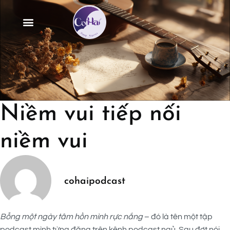
Niềm vui tiếp nối
niềm vui
cohaipodcast
Bỗng một ngày tâm hồn mình rực nắng
– đó là tên một tập
podcast mình từng đăng trên kênh podcast ngủ. Sau đợt nói