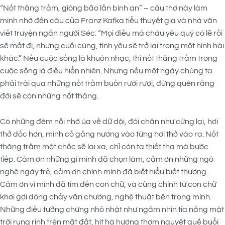
“Nốt thăng trầm, giông bão lẫn bình an” – câu thơ này làm
mình nhớ đến câu của Franz Kafka tiểu thuyết gia và nhà văn
viết truyện ngắn người Séc: “Mọi điều mà cháu yêu quý có lẽ rồi
sẽ mất đi, nhưng cuối cùng, tình yêu sẽ trở lại trong một hình hài
khác.” Nếu cuộc sống là khuôn nhạc, thì nốt thăng trầm trong
cuộc sống là điều hiển nhiên. Nhưng nếu một ngày chúng ta
phải trải qua những nốt trầm buồn rười rượi, đừng quên rằng
đời sẽ còn những nốt thăng.
Có những đêm nỗi nhớ ùa về dữ dội, đôi chân như cứng lại, hơi
thở dốc hơn, mình cố gắng nương vào từng hơi thở vào ra. Nốt
thăng trầm một chốc sẽ lại xa, chỉ còn ta thiết tha mà bước
tiếp.
Cảm ơn những gì mình đã chọn làm, cảm ơn những ngô
nghê ngày trẻ, cảm ơn chính mình đã biết hiểu biết thương.
Cảm ơn vì mình đã tìm đến con chữ, và cũng chính từ con chữ
khơi gợi dòng chảy văn chương, nghệ thuật bên trong mình.
Những điều tưởng chừng nhỏ nhặt như ngắm nhìn tia nắng mặt
trời rung rinh trên mặt đất, hít hà hương thơm nguyệt quế buổi