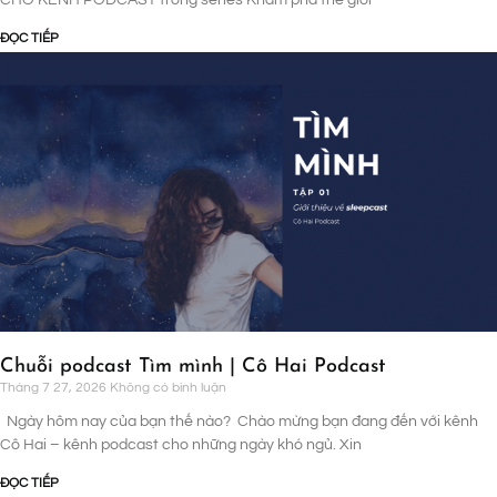
CHO KÊNH PODCAST trong series Khám phá thế giới
ĐỌC TIẾP
Chuỗi podcast Tìm mình | Cô Hai Podcast
Tháng 7 27, 2026
Không có bình luận
Ngày hôm nay của bạn thế nào? Chào mừng bạn đang đến với kênh
Cô Hai – kênh podcast cho những ngày khó ngủ. Xin
ĐỌC TIẾP