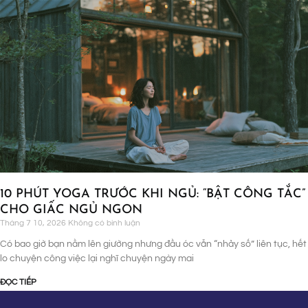
10 PHÚT YOGA TRƯỚC KHI NGỦ: “BẬT CÔNG TẮC”
CHO GIẤC NGỦ NGON
Tháng 7 10, 2026
Không có bình luận
Có bao giờ bạn nằm lên giường nhưng đầu óc vẫn “nhảy số” liên tục, hết
lo chuyện công việc lại nghĩ chuyện ngày mai
ĐỌC TIẾP