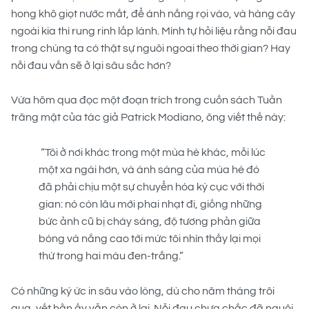
hong khô giọt nước mắt, để ánh nắng rọi vào, và hàng cây
ngoài kia thì rung rinh lấp lánh. Mình tự hỏi liệu rằng nỗi đau
trong chúng ta có thật sự nguôi ngoai theo thời gian? Hay
nỗi đau vẫn sẽ ở lại sâu sắc hơn?
Vừa hôm qua đọc một đoạn trích trong cuốn sách Tuần
trăng mật của tác giả Patrick Modiano, ông viết thế này:
“Tôi ở nơi khác trong một mùa hè khác, mỗi lúc
một xa ngái hơn, và ánh sáng của mùa hè đó
đã phải chịu một sự chuyển hóa kỳ cục với thời
gian: nó còn lâu mới phai nhạt đi, giống những
bức ảnh cũ bị cháy sáng, độ tương phản giữa
bóng và nắng cao tới mức tôi nhìn thấy lại mọi
thứ trong hai màu đen-trắng.”
Có những ký ức in sâu vào lòng, dù cho năm tháng trôi
qua, vết hằn ấy vẫn còn ở lại. Nỗi đau chưa chắc đã nguôi