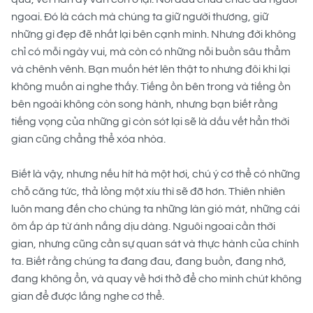
ngoai. Đó là cách mà chúng ta giữ người thương, giữ
những gì đẹp đẽ nhất lại bên cạnh mình. Nhưng đời không
chỉ có mỗi ngày vui, mà còn có những nỗi buồn sâu thẳm
và chênh vênh. Bạn muốn hét lên thật to nhưng đôi khi lại
không muốn ai nghe thấy. Tiếng ồn bên trong và tiếng ồn
bên ngoài không còn song hành, nhưng bạn biết rằng
tiếng vọng của những gì còn sót lại sẽ là dấu vết hẳn thời
gian cũng chẳng thể xóa nhòa.
Biết là vậy, nhưng nếu hít hà một hơi, chú ý cơ thể có những
chỗ căng tức, thả lỏng một xíu thì sẽ đỡ hơn. Thiên nhiên
luôn mang đến cho chúng ta những làn gió mát, những cái
ôm ấp áp từ ánh nắng dịu dàng. Nguôi ngoai cần thời
gian, nhưng cũng cần sự quan sát và thực hành của chính
ta. Biết rằng chúng ta đang đau, đang buồn, đang nhớ,
đang không ổn, và quay về hơi thở để cho mình chút không
gian để được lắng nghe cơ thể.