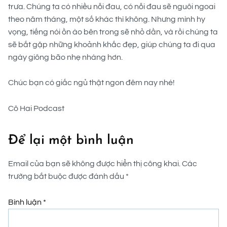
trưa. Chúng ta có nhiều nỗi đau, có nỗi đau sẽ nguôi ngoai
theo năm tháng, một số khác thì không. Nhưng mình hy
vọng, tiếng nói ồn ào bên trong sẽ nhỏ dần, và rồi chúng ta
sẽ bắt gặp những khoảnh khắc đẹp, giúp chúng ta đi qua
ngày giông bão nhẹ nhàng hơn.
Chúc bạn có giấc ngủ thật ngon đêm nay nhé!
Cô Hai Podcast
Để lại một bình luận
Email của bạn sẽ không được hiển thị công khai.
Các
trường bắt buộc được đánh dấu
*
Bình luận
*