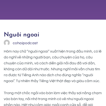
Nguôi ngoai
cohaipodcast
Hôm nay chữ “nguôi ngoai” xuất hiện trong đầu mình, có lẽ
do nghĩ về những người bạn, câu chuyện của họ, câu
chuyện của mình, và cách diễn giải nỗi đau đã vơi dần,
không còn dữ dội như trước. Nhưng nghĩ mãi vẫn chưa tìm
ra được từ Tiếng Anh nào dịch cho đúng nghĩa “nguôi
ngoai”. Tự nhiên thấy Tiếng Việt thật đẹp và giàu cảm xúc.
Trong một chốc ngồi vào bàn làm việc thấy sợi nắng chạm
vào bàn tay, nỗi nhớ trong mình có vẻ như nguôi ngoai
phần nào. Hệt như cảm giác ngồi cạnh cửa sổ, để gió