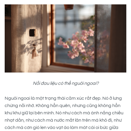
Nỗi đau liệu có thể nguôi ngoai?
Nguôi ngoai là một trạng thái cảm xúc rất đẹp. Nó ở lưng
chừng nỗi nhớ. Không hẳn quên, nhưng cũng không hẳn
khư khư giữ lại bên mình. Nó như cách mà ánh nắng chiều
nhạt dần, như cách mà nước mắt lăn trên má khô đi, như
cách mà cơn gió len vào vạt áo làm mát cái oi bức giữa