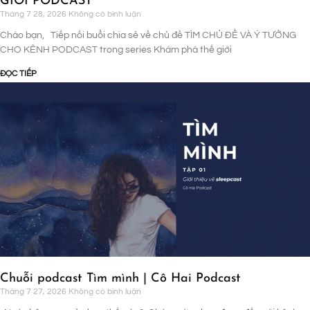
GIỚI PODCAST
Tháng 7 28, 2026
Không có bình luận
Chào bạn, Tiếp nối buổi chia sẻ về chủ đề TÌM CHỦ ĐỀ VÀ Ý TƯỞNG
CHO KÊNH PODCAST trong series Khám phá thế giới
ĐỌC TIẾP
Chuỗi podcast Tìm mình | Cô Hai Podcast
Tháng 7 27, 2026
Không có bình luận