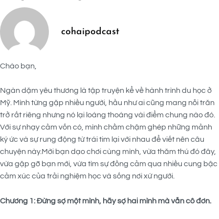
cohaipodcast
Chào bạn,
Ngàn dặm yêu thương là tập truyện kể về hành trình du học ở
Mỹ. Mình từng gặp nhiều người, hầu như ai cũng mang nỗi trăn
trở rất riêng nhưng nó lại loáng thoáng vài điểm chung nào đó.
Với sự nhạy cảm vốn có, mình chầm chậm ghép những mảnh
ký ức và sự rung động từ trái tim lại với nhau để viết nên câu
chuyện này.Mời bạn dạo chơi cùng mình, vừa thăm thú đó đây,
vừa gặp gỡ bạn mới, vừa tìm sự đồng cảm qua nhiều cung bậc
cảm xúc của trải nghiệm học và sống nơi xứ người.
Chương 1: Đừng sợ một mình, hãy sợ hai mình mà vẫn cô đơn.