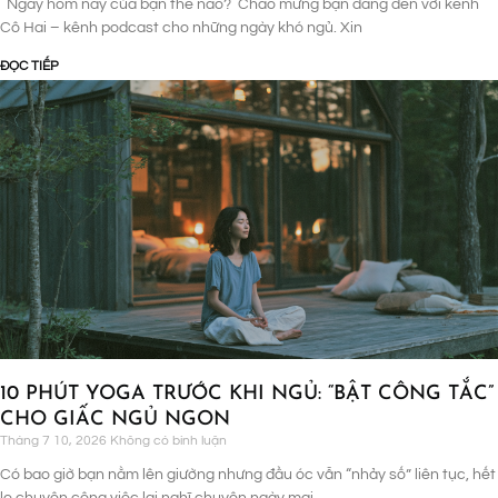
Ngày hôm nay của bạn thế nào? Chào mừng bạn đang đến với kênh
Cô Hai – kênh podcast cho những ngày khó ngủ. Xin
ĐỌC TIẾP
10 PHÚT YOGA TRƯỚC KHI NGỦ: “BẬT CÔNG TẮC”
CHO GIẤC NGỦ NGON
Tháng 7 10, 2026
Không có bình luận
Có bao giờ bạn nằm lên giường nhưng đầu óc vẫn “nhảy số” liên tục, hết
lo chuyện công việc lại nghĩ chuyện ngày mai