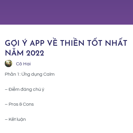
GỢI Ý APP VỀ THIỀN TỐT NHẤT
NĂM 2022
Cô Hai
Phần 1: Ứng dụng Calm
– Điểm đáng chú ý
– Pros & Cons
– Kết luận