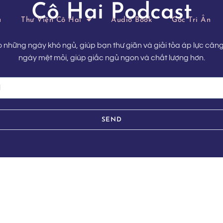
Cô Hai Podcast
ủ
Thư Viện Cô Hai
Audio Book
Góc Tri Ân
 những ngày khó ngủ, giúp bạn thư giãn và giải tỏa áp lực căn
ngày mệt mỏi, giúp giấc ngủ ngon và chất lượng hơn.
SEND